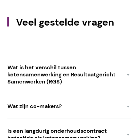
Veel gestelde vragen
Wat is het verschil tussen
ketensamenwerking en Resultaatgericht
Samenwerken (RGS)
Ketensamenwerking is de manier waarop
Wat zijn co-makers?
opdrachtgevers en opdrachtnemers langdurig
samenwerken aan het onderhoud en de
Co-makers zijn onderhoudspartners die niet
verduurzaming van vastgoed. Het draait om
Is een langdurig onderhoudscontract
alleen werkzaamheden uitvoeren, maar al vroeg
vertrouwen, gezamenlijke doelen en het