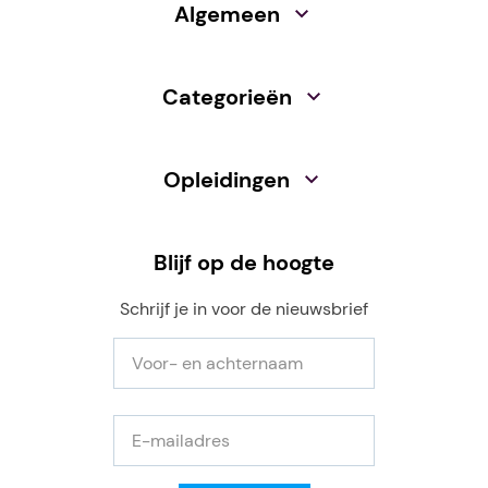
op prestaties en samenwerken met
Algemeen
communiceren met opdrachtgevers
opdrachtgevers en onderhoudspartners.
sturen op lange termijnprestaties
Werk je op tactisch of strategisch niveau
Categorieën
aan vastgoedbeheer, assetmanagement
Juist wanneer beide partijen dezelfde
of de ontwikkeling van
uitgangspunten en taal gebruiken, ontstaat een
ketensamenwerking binnen jouw
sterke basis voor ketensamenwerking.
Opleidingen
organisatie?
Dan biedt de
Leergang
Vastgoedregisseur
handvatten om integraal
Blijf op de hoogte
te sturen op vastgoedprestaties,
samenwerking en organisatieontwikkeling.
Schrijf je in voor de nieuwsbrief
Voor organisaties die meerdere medewerkers
willen opleiden, biedt Helix Academy daarnaast
incompany trajecten
. Daarbij wordt de
opleiding afgestemd op de eigen praktijk, rollen
en ontwikkelvraag van de organisatie, zodat