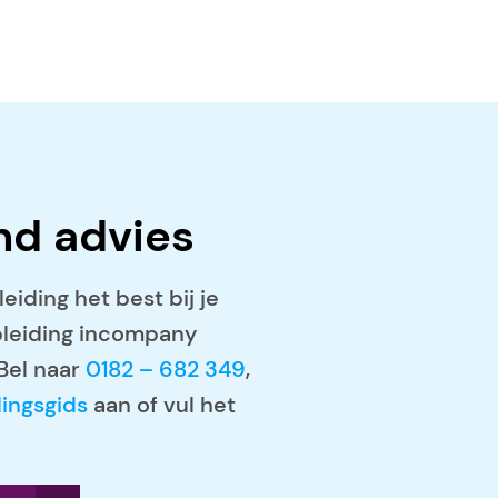
end advies
eiding het best bij je
pleiding incompany
Bel naar
0182 – 682 349
,
dingsgids
aan of vul het