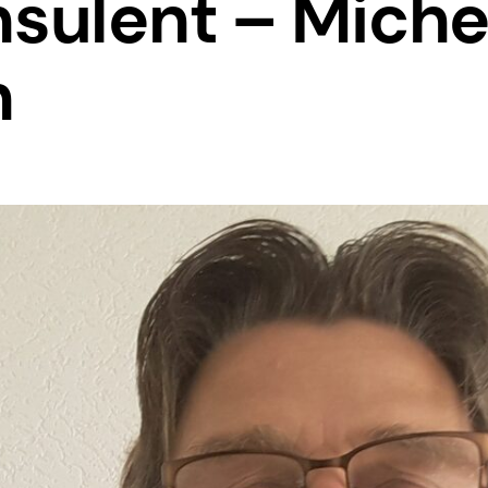
nsulent – Miche
n