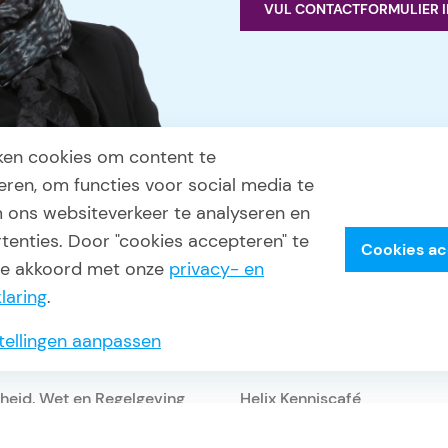
VUL CONTACTFORMULIER I
ken cookies om content te
eren, om functies voor social media te
 ons websiteverkeer te analyseren en
egorieën
Opleidingen
tenties. Door "cookies accepteren" te
Cookies a
 je akkoord met onze
privacy- en
2767 & BOEI
Incompany
laring
.
n & sociaal beheer
Opleidingen
tellingen aanpassen
niek & Bouw
Leerlijnen
gheid, Wet en Regelgeving
Helix Kenniscafé
rhoud & beheer gebouwen
Docenten