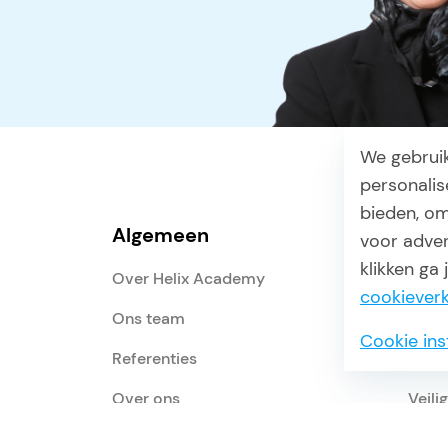
We gebrui
personalis
bieden, om
Algemeen
Cat
voor adver
klikken ga
Over Helix Academy
NEN 
cookieverk
Ons team
Wone
Cookie ins
Referenties
Tech
Over ons
Veili
Nieuws
Onde