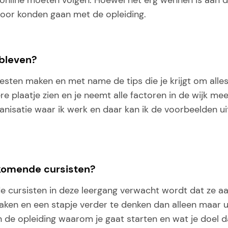
online moeten volgen. Hoewel het erg wennen is aan d
e door konden gaan met de opleiding.
ebleven?
ten maken en met name de tips die je krijgt om alles
re plaatje zien en je neemt alle factoren in de wijk mee i
nisatie waar ik werk en daar kan ik de voorbeelden u
nkomende cursisten?
 de cursisten in deze leergang verwacht wordt dat ze a
maken en een stapje verder te denken dan alleen maar u
 de opleiding waarom je gaat starten en wat je doel daa