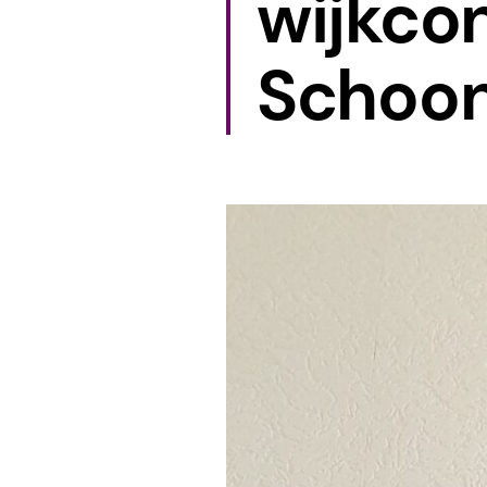
wijkco
Schoo