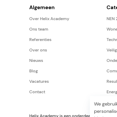
Algemeen
Cat
Over Helix Academy
NEN 
Ons team
Wone
Referenties
Tech
Over ons
Veili
Nieuws
Onde
Blog
Comm
Vacatures
Resu
Contact
Ener
We gebrui
personalis
Helix Academy is een onderdeel van