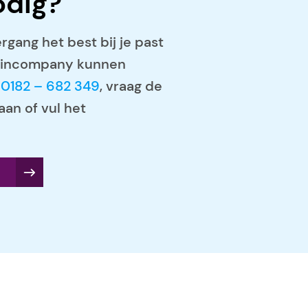
odig?
rgang het best bij je past
jn incompany kunnen
r
0182 – 682 349
, vraag de
aan of vul het