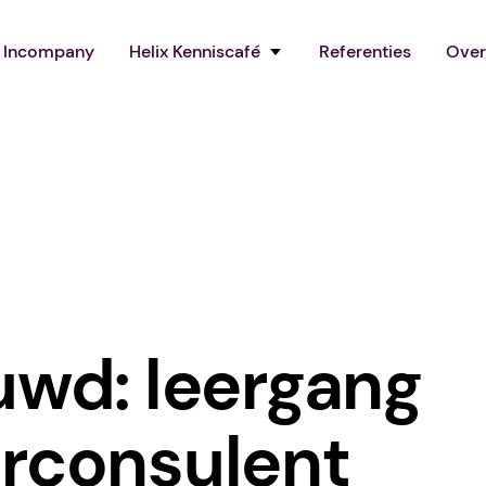
Incompany
Helix Kenniscafé
Referenties
Over
uwd: leergang
rconsulent