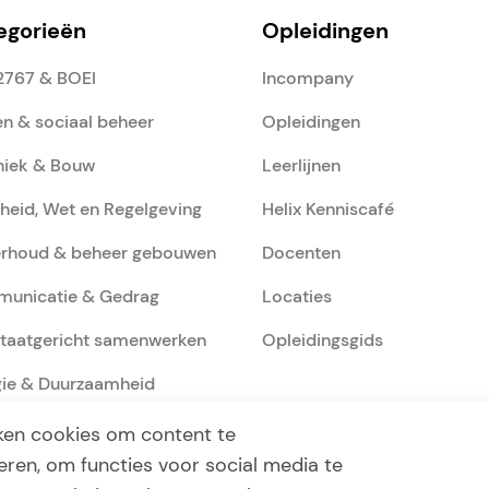
egorieën
Opleidingen
2767 & BOEI
Incompany
n & sociaal beheer
Opleidingen
niek & Bouw
Leerlijnen
gheid, Wet en Regelgeving
Helix Kenniscafé
rhoud & beheer gebouwen
Docenten
unicatie & Gedrag
Locaties
ltaatgericht samenwerken
Opleidingsgids
gie & Duurzaamheid
ken cookies om content te
eren, om functies voor social media te