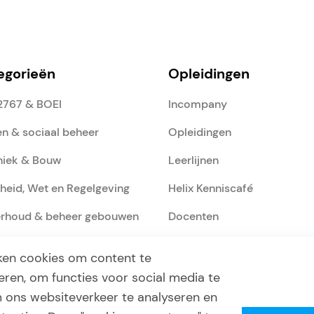
egorieën
Opleidingen
2767 & BOEI
Incompany
n & sociaal beheer
Opleidingen
niek & Bouw
Leerlijnen
gheid, Wet en Regelgeving
Helix Kenniscafé
rhoud & beheer gebouwen
Docenten
unicatie & Gedrag
Locaties
ken cookies om content te
ltaatgericht samenwerken
Opleidingsgids
eren, om functies voor social media te
 ons websiteverkeer te analyseren en
gie & Duurzaamheid