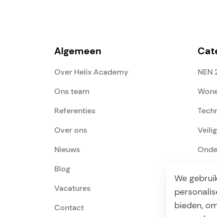
Algemeen
Cat
Over Helix Academy
NEN 
Ons team
Wone
Referenties
Tech
Over ons
Veili
Nieuws
Onde
Blog
Comm
We gebrui
Vacatures
Resu
personalis
bieden, om
Contact
Ener