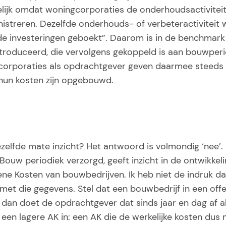
elijk omdat woningcorporaties de onderhoudsactivitei
istreren. Dezelfde onderhouds- of verbeteractiviteit w
de investeringen geboekt”. Daarom is in de benchmark
ntroduceerd, die vervolgens gekoppeld is aan bouwper
corporaties als opdrachtgever geven daarmee steeds m
 hun kosten zijn opgebouwd.
n
elfde mate inzicht? Het antwoord is volmondig ‘nee’.
Bouw periodiek verzorgd, geeft inzicht in de ontwikke
e Kosten van bouwbedrijven. Ik heb niet de indruk da
 met die gegevens. Stel dat een bouwbedrijf in een off
dan doet de opdrachtgever dat sinds jaar en dag af als
en lagere AK in: een AK die de werkelijke kosten dus n